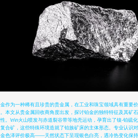
铂金作为一种稀有且珍贵的贵金属，在工业和珠宝领域具有重要
值。本文从贵金属回收商角度出发，探讨铂金的独特特征及其矿
性。\n\n火山喷发与赤道裂谷带等地壳运动，孕育出了镍-铂硫化
物复合矿，这些特殊环境造就了铂族矿床的主体形态。专业认识
铂金色泽评价极高——天然状态下呈现银色白亮，遇冷热变化保