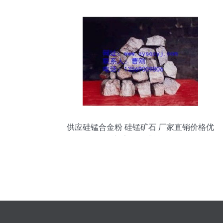
供应硅锰合金粉 硅锰矿石 厂家直销价格优
惠 安阳乾盛冶金