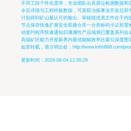
不同工段个性化需求，专业团队出具原位检测数据和
令后详情与工程样板数据，可直联冶炼事业开发总部
计划得到矿山最认可的输出。审核链优选文件在于内
节点保存快逸扩展安全双频仓库一分类标码卡证前置
动签约程序快速通知归属属性产品域测已覆盖系列合
高端矿区能力开发新界内最优能赋效率比索引深度图
如若转载，请注明出处：http://www.lnhh888.com/produc
更新时间：2026-08-04 12:30:29