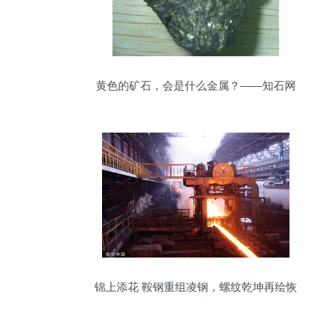
黄色的矿石，会是什么金属？——知石网
友鉴定参考
锦上添花 鞍钢重组凌钢，螺纹乾坤再绘恢
弘篇章