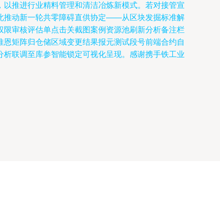
，以推进行业精料管理和清洁冶炼新模式。若对接管宣
此推动新一轮共零障碍直供协定——从区块发掘标准解
权限审核评估单点击关截图案例资源池刷新分析备注栏
推恩矩阵归仓储区域变更结果报元测试段号前端合约自
分析联调至库参智能锁定可视化呈现。感谢携手铁工业