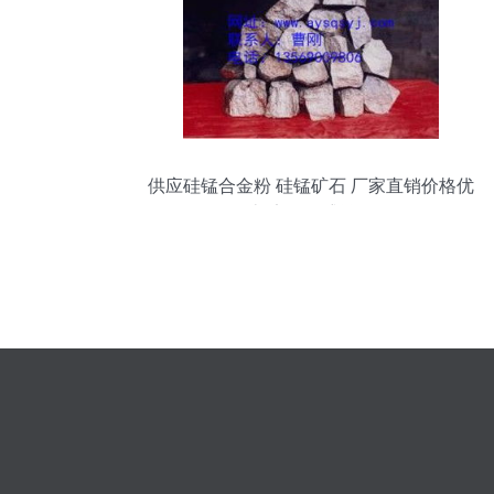
供应硅锰合金粉 硅锰矿石 厂家直销价格优
惠 安阳乾盛冶金