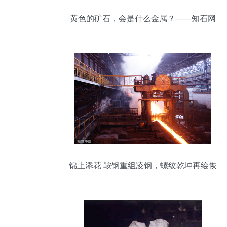
黄色的矿石，会是什么金属？——知石网
友鉴定参考
锦上添花 鞍钢重组凌钢，螺纹乾坤再绘恢
弘篇章