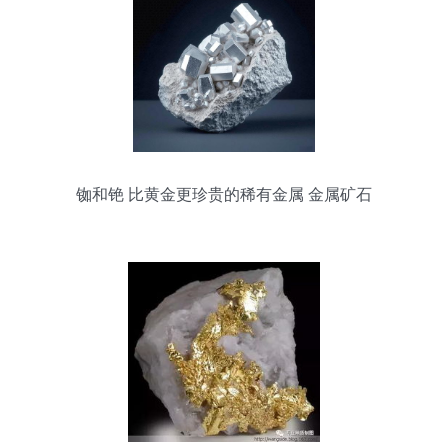
铷和铯 比黄金更珍贵的稀有金属 金属矿石